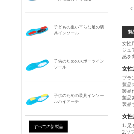
子どもの重い平らな足の装
製
具インソール
女性
ジュ
感を
子供のためのスポーツイン
ソール
女性
ブラ
製品の
製品仕
子供のための装具インソー
製品素
ルハイアーチ
製品
女性
1.
すべての新製品
2.