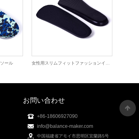
ソール
女性用スリムフィットファッションインソール
お問い合わせ
+86-18606927090
info@balance-maker.com
中国福建省アモイ市思明区宜蘭路5号