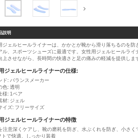
品説明
用ジェルヒールライナーは、かかとが靴から滑り落ちるのを防
アル、スポーツシューズに最適です。女性用ジェルヒールライ
向上させながら、長時間の快適さと足の痛みの軽減を提供します
用ジェルヒールライナーの仕様:
ンド: バランスメーカー
色: 透明
様: 1ペア
材: ジェル
サイズ: フリーサイズ
用ジェルヒールライナーの特徴
 足を注意深くケアし、靴の磨耗を防ぎ、水ぶくれを防ぎ、小さく
ソフトで快適、しっかり装着