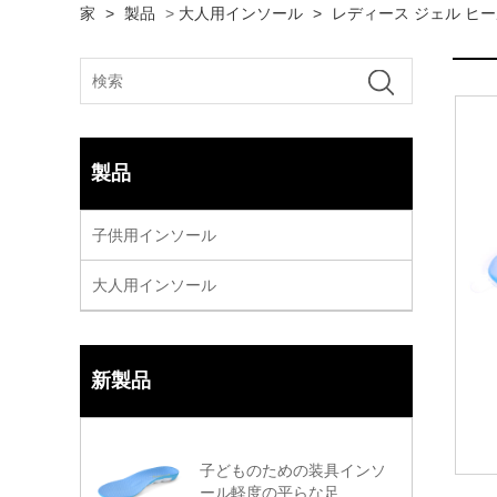
家
>
製品
>
大人用インソール
>
レディース ジェル ヒー
製品
子供用インソール
大人用インソール
新製品
子どものための装具インソ
ール軽度の平らな足