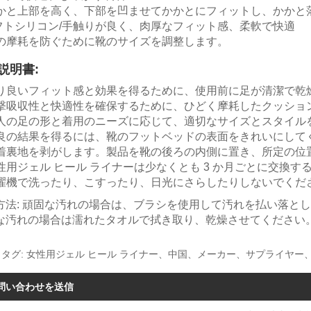
 かかと上部を高く、下部を凹ませてかかとにフィットし、かか
ソフトシリコン/手触りが良く、肉厚なフィット感、柔軟で快適
 足の摩耗を防ぐために靴のサイズを調整します。
説明書:
 より良いフィット感と効果を得るために、使用前に足が清潔で
 衝撃吸収性と快適性を確保するために、ひどく摩耗したクッシ
 個人の足の形と着用のニーズに応じて、適切なサイズとスタイル
 最良の結果を得るには、靴のフットベッドの表面をきれいにして
 粘着裏地を剥がします。製品を靴の後ろの内側に置き、所定の
 女性用ジェル ヒール ライナーは少なくとも 3 か月ごとに交換
 洗濯機で洗ったり、こすったり、日光にさらしたりしないでくだ
方法: 頑固な汚れの場合は、ブラシを使用して汚れを払い落と
な汚れの場合は濡れたタオルで拭き取り、乾燥させてください
トタグ: 女性用ジェル ヒール ライナー、中国、メーカー、サプライヤ
問い合わせを送信