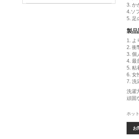
3.
4.
5.
製品
1.
2.
3.
4.
5.
6.
7.
洗濯
頑固
ホッ
お