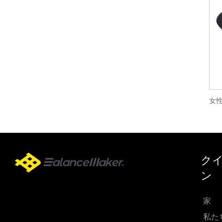
クイ
ン
家
私た