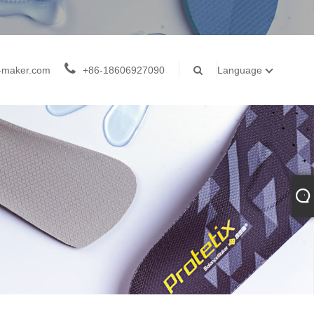
-maker.com
+86-18606927090
Language